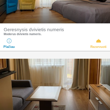
Geresnysis dvivietis numeris
Moderus dvivietis numeris.
Plačiau
Rezervuoti