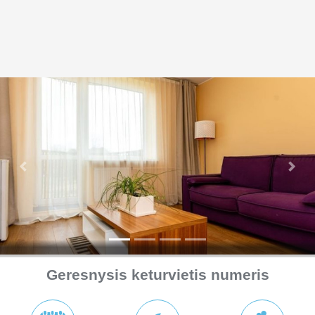
Ankstesnė
Seka
Geresnysis keturvietis numeris