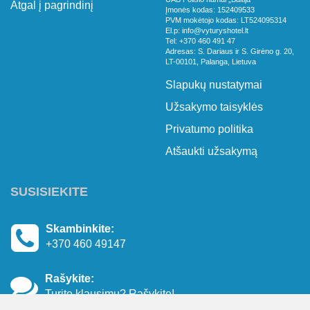
Atgal į pagrindinį
Įmonės kodas: 152409533
PVM mokėtojo kodas: LT524095314
El.p: info@vyturyshotel.lt
Tel: +370 460 491 47
Adresas: S. Dariaus ir S. Girėno g. 20,
LT-00101, Palanga, Lietuva
Slapukų nustatymai
Užsakymo taisyklės
Privatumo politika
Atšaukti užsakymą
SUSISIEKITE
Skambinkite:
+370 460 49147
Rašykite:
Turite klausimų? Rašykite!