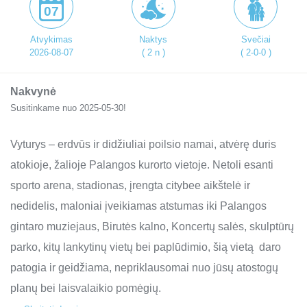
07
Atvykimas
Naktys
Svečiai
2026-08-07
( 2 n )
( 2-0-0 )
Nakvynė
Susitinkame nuo 2025-05-30!
Vyturys – erdvūs ir didžiuliai poilsio namai, atvėrę duris
atokioje, žalioje Palangos kurorto vietoje. Netoli esanti
sporto arena, stadionas, įrengta citybee aikštelė ir
nedidelis, maloniai įveikiamas atstumas iki Palangos
gintaro muziejaus, Birutės kalno, Koncertų salės, skulptūrų
parko, kitų lankytinų vietų bei paplūdimio, šią vietą daro
patogia ir geidžiama, nepriklausomai nuo jūsų atostogų
planų bei laisvalaikio pomėgių.