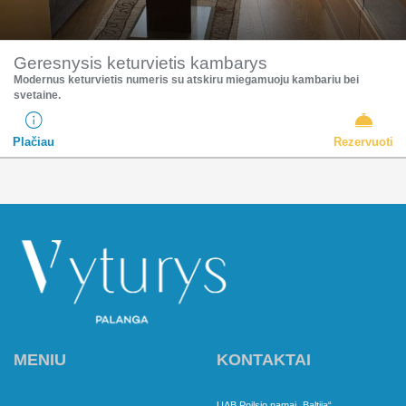
Geresnysis keturvietis kambarys
Modernus keturvietis numeris su atskiru miegamuoju kambariu bei
svetaine.​
Plačiau
Rezervuoti
MENIU
KONTAKTAI
UAB Poilsio namai „Baltija“