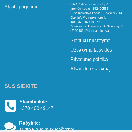
UAB Poilsio namai „Baltija“
Atgal į pagrindinį
Įmonės kodas: 152409533
PVM mokėtojo kodas: LT524095314
El.p: info@vyturyshotel.lt
Tel: +370 460 491 47
Adresas: S. Dariaus ir S. Girėno g. 20,
LT-00101, Palanga, Lietuva
Slapukų nustatymai
Užsakymo taisyklės
Privatumo politika
Atšaukti užsakymą
SUSISIEKITE
Skambinkite:
+370 460 49147
Rašykite:
Turite klausimų? Rašykite!